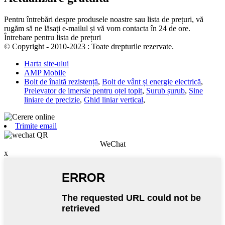
Pentru întrebări despre produsele noastre sau lista de prețuri, vă
rugăm să ne lăsați e-mailul și vă vom contacta în 24 de ore.
Întrebare pentru lista de prețuri
© Copyright - 2010-2023 : Toate drepturile rezervate.
Harta site-ului
AMP Mobile
Bolt de înaltă rezistență
,
Bolt de vânt și energie electrică
,
Prelevator de imersie pentru oțel topit
,
Surub șurub
,
Sine
liniare de precizie
,
Ghid liniar vertical
,
Trimite email
WeChat
x