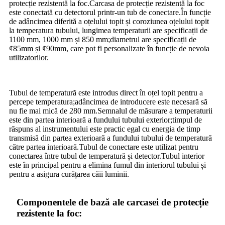
protecție rezistentă la foc.Carcasa de protecție rezistentă la foc
este conectată cu detectorul printr-un tub de conectare.În funcție
de adâncimea diferită a oțelului topit și coroziunea oțelului topit
la temperatura tubului, lungimea temperaturii are specificații de
1100 mm, 1000 mm și 850 mm;diametrul are specificații de
¢85mm și ¢90mm, care pot fi personalizate în funcție de nevoia
utilizatorilor.
Tubul de temperatură este introdus direct în oțel topit pentru a
percepe temperatura;adâncimea de introducere este necesară să
nu fie mai mică de 280 mm.Semnalul de măsurare a temperaturii
este din partea interioară a fundului tubului exterior;timpul de
răspuns al instrumentului este practic egal cu energia de timp
transmisă din partea exterioară a fundului tubului de temperatură
către partea interioară.Tubul de conectare este utilizat pentru
conectarea între tubul de temperatură și detector.Tubul interior
este în principal pentru a elimina fumul din interiorul tubului și
pentru a asigura curățarea căii luminii.
Componentele de bază ale carcasei de protecție
rezistente la foc: