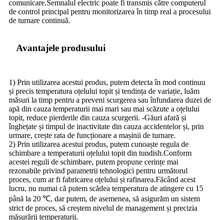
comunicare.Semnalul electric poate fi transmis către computerul
de control principal pentru monitorizarea în timp real a procesului
de turnare continuă.
Avantajele produsului
1) Prin utilizarea acestui produs, putem detecta în mod continuu
și precis temperatura oțelului topit și tendința de variație, luăm
măsuri la timp pentru a preveni scurgerea sau înfundarea duzei de
apă din cauza temperaturii mai mari sau mai scăzute a oțelului
topit, reduce pierderile din cauza scurgerii. -Găuri afară și
înghețate și timpul de inactivitate din cauza accidentelor și, prin
urmare, crește rata de funcționare a mașinii de turnare.
2) Prin utilizarea acestui produs, putem cunoaște regula de
schimbare a temperaturii oțelului topit din tundish.Conform
acestei reguli de schimbare, putem propune cerințe mai
rezonabile privind parametrii tehnologici pentru următorul
proces, cum ar fi fabricarea oțelului și rafinarea.Făcând acest
lucru, nu numai că putem scădea temperatura de atingere cu 15
până la 20 ℃, dar putem, de asemenea, să asigurăm un sistem
strict de proces, să creștem nivelul de management și precizia
măsurării temperaturii.