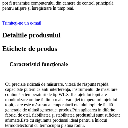
pot fi transmise computerului din camera de control principală
pentru afișare și înregistrare în timp real.
Trimiteți-ne un e-mail
Detaliile produsului
Etichete de produs
Caracteristici funcționale
Cu precizie ridicată de măsurare, viteză de răspuns rapidă,
capacitate puternică anti-interferență, instrumentul de măsurare
continuă a temperaturii de tip WLX-II a oțelului topit are
monitorizare online în timp real a variației temperaturii oțelului
topit, care este măsurarea temperaturii oțelului topit de înaltă
generație de ultimă generație. produs.Prin aplicarea în diferite
fabrici de oțel, fiabilitatea și stabilitatea produsului sunt suficient
afirmate.Este cu siguranță produsul ideal pentru a înlocui
termodetectorul cu termocuplu platină rodiu.