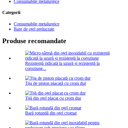
Consumabile metalurgice
Categorii
Consumabile metalurgice
Bare de oțel prelucrate
Produse recomandate
Rezistență ridicată la uzură și rezistență la
coroziune...
Tija de piston placată cu crom dur
Tijă din oțel placat cu crom dur
Bară rotundă din oțel cromat