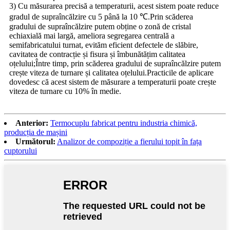
3) Cu măsurarea precisă a temperaturii, acest sistem poate reduce
gradul de supraîncălzire cu 5 până la 10 ℃.Prin scăderea
gradului de supraîncălzire putem obține o zonă de cristal
echiaxială mai largă, ameliora segregarea centrală a
semifabricatului turnat, evităm eficient defectele de slăbire,
cavitatea de contracție și fisura și îmbunătățim calitatea
oțelului;Între timp, prin scăderea gradului de supraîncălzire putem
crește viteza de turnare și calitatea oțelului.Practicile de aplicare
dovedesc că acest sistem de măsurare a temperaturii poate crește
viteza de turnare cu 10% în medie.
Anterior:
Termocuplu fabricat pentru industria chimică,
producția de mașini
Următorul:
Analizor de compoziție a fierului topit în fața
cuptorului