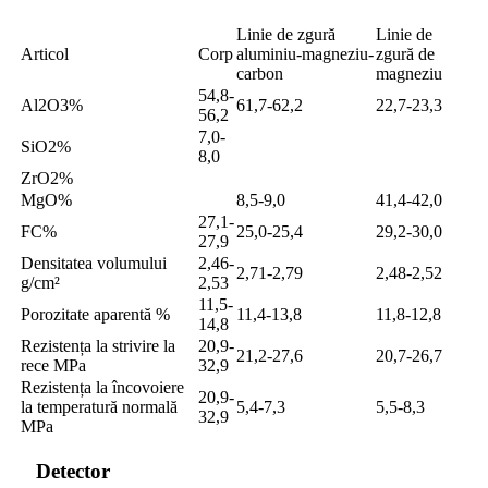
Linie de zgură
Linie de
Articol
Corp
aluminiu-magneziu-
zgură de
carbon
magneziu
54,8-
Al2O3%
61,7-62,2
22,7-23,3
56,2
7,0-
SiO2%
8,0
ZrO2%
MgO%
8,5-9,0
41,4-42,0
27,1-
FC%
25,0-25,4
29,2-30,0
27,9
Densitatea volumului
2,46-
2,71-2,79
2,48-2,52
g/cm²
2,53
11,5-
Porozitate aparentă %
11,4-13,8
11,8-12,8
14,8
Rezistența la strivire la
20,9-
21,2-27,6
20,7-26,7
rece MPa
32,9
Rezistența la încovoiere
20,9-
la temperatură normală
5,4-7,3
5,5-8,3
32,9
MPa
Detector