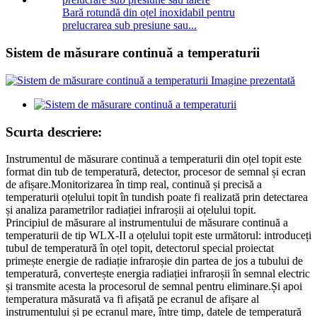
Bară rotundă din oțel inoxidabil pentru
prelucrarea sub presiune sau...
Sistem de măsurare continuă a temperaturii
Scurta descriere:
Instrumentul de măsurare continuă a temperaturii din oțel topit este
format din tub de temperatură, detector, procesor de semnal și ecran
de afișare.Monitorizarea în timp real, continuă și precisă a
temperaturii oțelului topit în tundish poate fi realizată prin detectarea
și analiza parametrilor radiației infraroșii ai oțelului topit.
Principiul de măsurare al instrumentului de măsurare continuă a
temperaturii de tip WLX-II a oțelului topit este următorul: introduceți
tubul de temperatură în oțel topit, detectorul special proiectat
primește energie de radiație infraroșie din partea de jos a tubului de
temperatură, convertește energia radiației infraroșii în semnal electric
și transmite acesta la procesorul de semnal pentru eliminare.Și apoi
temperatura măsurată va fi afișată pe ecranul de afișare al
instrumentului și pe ecranul mare, între timp, datele de temperatură