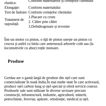
Conform materialelor și cerințelor clientului
elastica:
Elongaţie:
Conform materialului
Test de îndoire:
Conform cerințelor clientului
1.Placare cu crom
Tratament de
2. Călire prin călire
suprafață:
3.Dehidrogenare și revenire
Într-un motor cu piston, o tijă de piston unește un piston cu
crucea și astfel cu biela care antrenează arborele cotit sau (la
locomotivele cu abur) roțile motoare.
Produse
Gerdau are o gamă largă de produse din oțel care sunt
comercializate în toată India.În mai multe state în care activează,
produce oțel carbon lung și oțel special și oferă servicii conexe.
Produsele sale sunt utilizate în diverse sectoare precum
construcții, infrastructură, industrie, agricultură, minerit,
petrochimie, feroviar, apărare, ortodonție, medical și oțel.