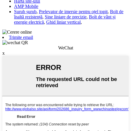
Harta site-ului
AMP Mobile
Surub șurub
,
Prelevator de imersie pentru oțel topit
,
Bolt de
înaltă rezistență
,
Sine liniare de precizie
,
Bolt de vânt și
energie electrică
,
Ghid liniar vertical
,
Trimite email
WeChat
x