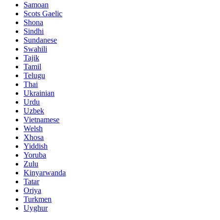
Samoan
Scots Gaelic
Shona
Sindhi
Sundanese
Swahili
Tajik
Tamil
Telugu
Thai
Ukrainian
Urdu
Uzbek
Vietnamese
Welsh
Xhosa
Yiddish
Yoruba
Zulu
Kinyarwanda
Tatar
Oriya
Turkmen
Uyghur