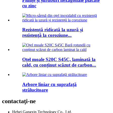
Piulițe și șuruburi hexagonale placate
cu zinc
Rezistență ridicată la uzură și
rezistență la coroziune...
Oțel moale S20C S45C, laminată la
cald, cu conținut scăzut de carbon...
Arbore liniar cu suprafață
strălucitoare
contactaţi-ne
Hebei Gangxin Technology Co., Ltd.