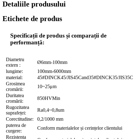
Detaliile produsului
Etichete de produs
Specificații de produs și comparații de
performanță:
Diametru
Ø6mm-100mm
extern :
lungime:
100mm-6000mm
material:
45#DINCK45/JIS45Cand35#DINCK35/JIS35C
Grosimea
10~25μm
cromării:
Duritatea
850HVMin
cromării:
Rugozitatea
Ra0,4~0,8um
suprafeței:
Corectitudine:
0,2/1000 mm
puterea de
Conform materialelor și cerințelor clientului
curgere:
Rezistenta