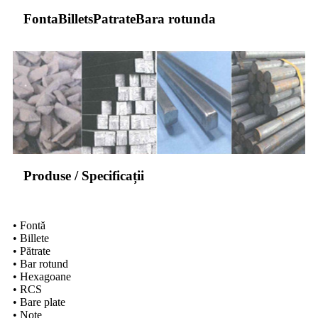
FontaBilletsPatrateBara rotunda
Produse / Specificații
• Fontă
• Billete
• Pătrate
• Bar rotund
• Hexagoane
• RCS
• Bare plate
• Note