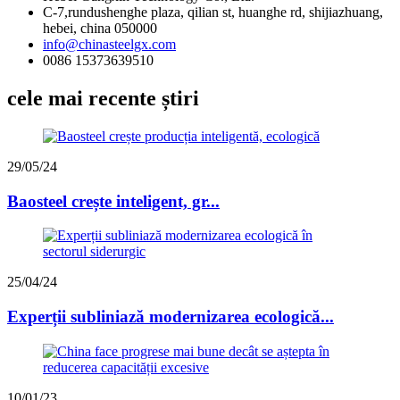
C-7,rundushenghe plaza, qilian st, huanghe rd, shijiazhuang,
hebei, china 050000
info@chinasteelgx.com
0086 15373639510
cele mai recente știri
29/05/24
Baosteel crește inteligent, gr...
25/04/24
Experții subliniază modernizarea ecologică...
10/01/23