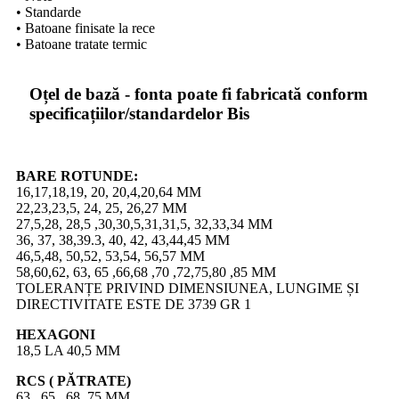
• Standarde
• Batoane finisate la rece
• Batoane tratate termic
Oțel de bază - fonta poate fi fabricată conform
specificațiilor/standardelor Bis
BARE ROTUNDE:
16,17,18,19, 20, 20,4,20,64 MM
22,23,23,5, 24, 25, 26,27 MM
27,5,28, 28,5 ,30,30,5,31,31,5, 32,33,34 MM
36, 37, 38,39.3, 40, 42, 43,44,45 MM
46,5,48, 50,52, 53,54, 56,57 MM
58,60,62, 63, 65 ,66,68 ,70 ,72,75,80 ,85 MM
TOLERANȚE PRIVIND DIMENSIUNEA, LUNGIME ȘI
DIRECTIVITATE ESTE DE 3739 GR 1
HEXAGONI
18,5 LA 40,5 MM
RCS ( PĂTRATE)
63 , 65 , 68 ,75 MM